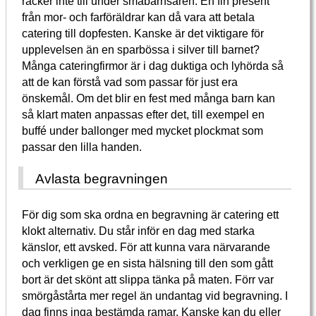
räcker inte till under småbarnsåren. En fin present
från mor- och farföräldrar kan då vara att betala
catering till dopfesten. Kanske är det viktigare för
upplevelsen än en sparbössa i silver till barnet?
Många cateringfirmor är i dag duktiga och lyhörda så
att de kan förstå vad som passar för just era
önskemål. Om det blir en fest med många barn kan
så klart maten anpassas efter det, till exempel en
buffé under ballonger med mycket plockmat som
passar den lilla handen.
Avlasta begravningen
För dig som ska ordna en begravning är catering ett
klokt alternativ. Du står inför en dag med starka
känslor, ett avsked. För att kunna vara närvarande
och verkligen ge en sista hälsning till den som gått
bort är det skönt att slippa tänka på maten. Förr var
smörgåstårta mer regel än undantag vid begravning. I
dag finns inga bestämda ramar. Kanske kan du eller