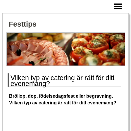
HEM
SNITTAR TILL FESTEN
Festtips
VAD ÄR CATERING
CATERING FRÅN RÄTT FÖRETAG
BLOGG
Vilken typ av catering är rätt för ditt
evenemang?
Bröllop, dop, födelsedagsfest eller begravning.
Vilken typ av catering är rätt för ditt evenemang?