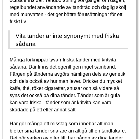
också finns där. Tandborstning två gånger om dagen,
regelbundet användande av tandtråd och daglig skölj
med munvatten - det ger bättre förutsättningar för ett
friskt liv.
Vita tänder är inte synonymt med friska
sådana
Många förknippar tyvärr friska tänder med kritvita
sådana. Där finns det egentligen inget samband.
Färgen på tänderna avgörs nämligen dels av genetik
och dels också av hur man lever. Dricker du mycket
kaffe, thé, röker cigaretter, snusar och så vidare så
syns det också på dina tänder. Tänder som är gula
kan vara friska - tänder som är kritvita kan vara
skadade på ett eller annat sätt.
Här gör många ett misstag som innebär att man
bleker sina tänder snarare än att gå till en tandläkare.
Det gör varken av eller till: har någon av dina tänder