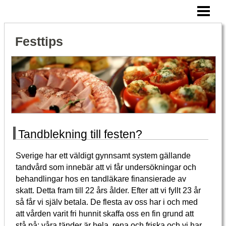
HEM
SNITTAR TILL FESTEN
Festtips
VAD ÄR CATERING
CATERING FRÅN RÄTT FÖRETAG
BLOGG
Tandblekning till festen?
Sverige har ett väldigt gynnsamt system gällande
tandvård som innebär att vi får undersökningar och
behandlingar hos en tandläkare finansierade av
skatt. Detta fram till 22 års ålder. Efter att vi fyllt 23 år
så får vi själv betala. De flesta av oss har i och med
att vården varit fri hunnit skaffa oss en fin grund att
stå på; våra tänder är hela, rena och friska och vi har