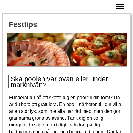
HEM
SNITTAR TILL FESTEN
Festtips
VAD ÄR CATERING
CATERING FRÅN RÄTT FÖRETAG
BLOGG
Ska poolen var ovan eller under
marknivån?
Funderar du på att skaffa dig en pool till din tomt? Då
är du bara att gratulera. En pool i närheten till din villa
är en stor lyx, som inte alla har råd med, men den gör
grannarna gröna av avund. Tänk dig en solig
morgon, du stiger upp tidigt, och drar på dig
badbyxorna och går ner och hoppar i din pool. Där tar