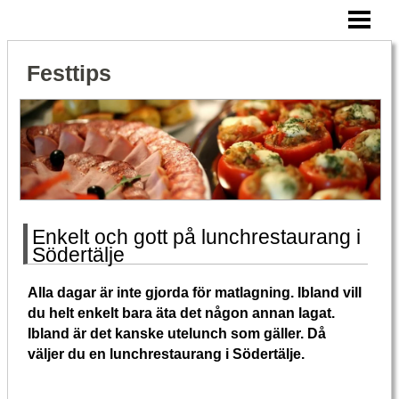
HEM
SNITTAR TILL FESTEN
Festtips
VAD ÄR CATERING
CATERING FRÅN RÄTT FÖRETAG
BLOGG
Enkelt och gott på lunchrestaurang i
Södertälje
Alla dagar är inte gjorda för matlagning. Ibland vill
du helt enkelt bara äta det någon annan lagat.
Ibland är det kanske utelunch som gäller. Då
väljer du en lunchrestaurang i Södertälje.