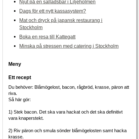
Njut på en salladsbar i Liljeholmen
Dags för ett nytt kassasystem?
Mat och dryck på japansk restaurang i
Stockholm
Boka en resa till Kattegatt
Minska på stressen med catering i Stockholm
Meny
Ett recept
Du behöver: Blåmögelost, bacon, rågbröd, krasse, päron att
riva.
Så här gör:
1) Stek bacon. Det ska vara hackat och det ska definitivt
vara knaperstekt.
2) Riv päron och smula sönder blåmögelosten samt hacka
krasse.