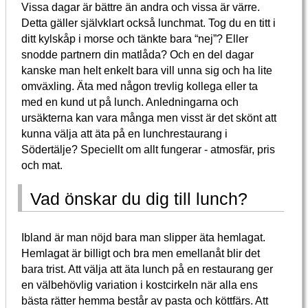
Vissa dagar är bättre än andra och vissa är värre.
Detta gäller självklart också lunchmat. Tog du en titt i
ditt kylskåp i morse och tänkte bara “nej”? Eller
snodde partnern din matlåda? Och en del dagar
kanske man helt enkelt bara vill unna sig och ha lite
omväxling. Äta med någon trevlig kollega eller ta
med en kund ut på lunch. Anledningarna och
ursäkterna kan vara många men visst är det skönt att
kunna välja att äta på en lunchrestaurang i
Södertälje? Speciellt om allt fungerar - atmosfär, pris
och mat.
Vad önskar du dig till lunch?
Ibland är man nöjd bara man slipper äta hemlagat.
Hemlagat är billigt och bra men emellanåt blir det
bara trist. Att välja att äta lunch på en restaurang ger
en välbehövlig variation i kostcirkeln när alla ens
bästa rätter hemma består av pasta och köttfärs. Att