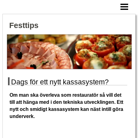
HEM
SNITTAR TILL FESTEN
Festtips
VAD ÄR CATERING
CATERING FRÅN RÄTT FÖRETAG
BLOGG
Dags för ett nytt kassasystem?
Om man ska överleva som restauratör så vill det
till att hänga med i den tekniska utvecklingen. Ett
nytt och smidigt kassasystem kan näst intill göra
underverk.